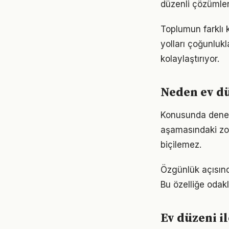
düzenli çözümler
Toplumun farklı 
yolları çoğunlukl
kolaylaştırıyor.
Neden ev d
Konusunda deneyim
aşamasındaki zor
biçilemez.
Özgünlük açısınd
Bu özelliğe odakl
Ev düzeni i