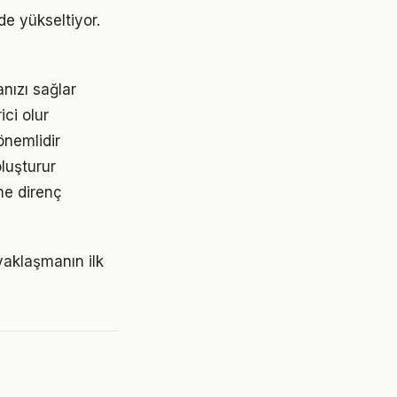
de yükseltiyor.
nızı sağlar
ici olur
önemlidir
luşturur
me direnç
yaklaşmanın ilk