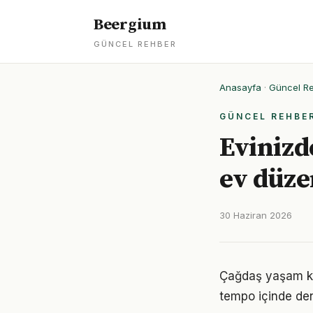
Beergium
GÜNCEL REHBER
Anasayfa
·
Güncel R
GÜNCEL REHBE
Evinizd
ev düzen
30 Haziran 2026
Çağdaş yaşam koş
tempo içinde den