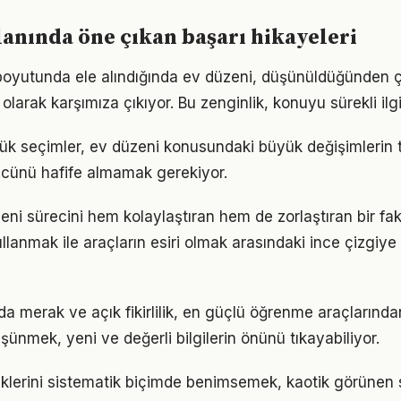
lanında öne çıkan başarı hikayeleri
 boyutunda ele alındığında ev düzeni, düşünüldüğünden 
olarak karşımıza çıkıyor. Bu zenginlik, konuyu sürekli ilgi 
ük seçimler, ev düzeni konusundaki büyük değişimlerin te
gücünü hafife almamak gerekiyor.
eni sürecini hem kolaylaştıran hem de zorlaştıran bir fakt
llanmak ile araçların esiri olmak arasındaki ince çizgiy
a merak ve açık fikirlilik, en güçlü öğrenme araçlarından 
üşünmek, yeni ve değerli bilgilerin önünü tıkayabiliyor.
iklerini sistematik biçimde benimsemek, kaotik görünen s