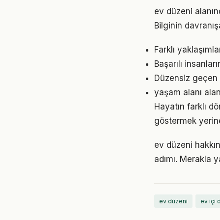
ev düzeni alanınd
Bilginin davranı
Farklı yaklaşıml
Başarılı insanlar
Düzensiz geçen g
yaşam alanı alan
Hayatın farklı d
göstermek yerine
ev düzeni hakkın
adımı. Merakla y
ev düzeni
ev içi