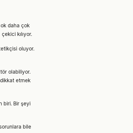
çok daha çok
çekici kılıyor.
tikçisi oluyor.
ör olabiliyor.
e dikkat etmek
biri. Bir şeyi
orunlara bile