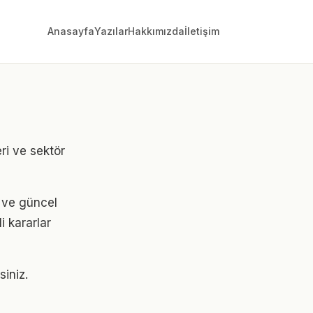
Anasayfa
Yazılar
Hakkımızda
İletişim
ri ve sektör
i ve güncel
i kararlar
siniz.