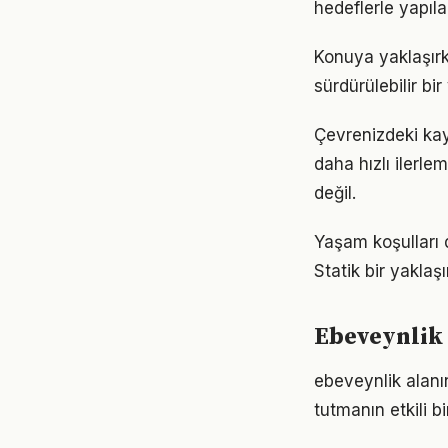
hedeflerle yapıla
Konuya yaklaşırk
sürdürülebilir bi
Çevrenizdeki kay
daha hızlı ilerle
değil.
Yaşam koşulları d
Statik bir yaklaş
Ebeveynlik
ebeveynlik alan
tutmanın etkili 