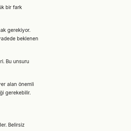
k bir fark
şmak gerekiyor.
 vadede beklenen
ri. Bu unsuru
er alan önemli
ği gerekebilir.
er. Belirsiz