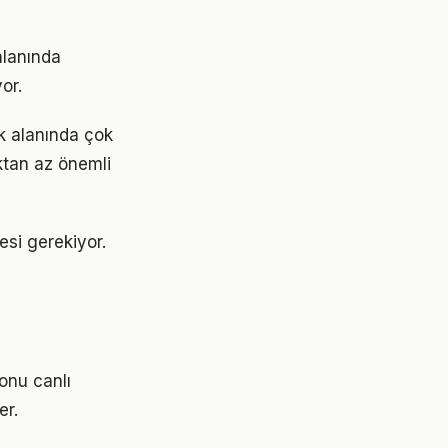
alanında
or.
k alanında çok
aktan az önemli
esi gerekiyor.
onu canlı
er.