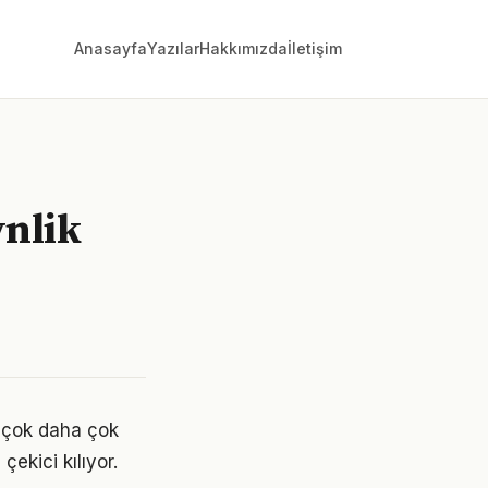
Anasayfa
Yazılar
Hakkımızda
İletişim
ynlik
n çok daha çok
çekici kılıyor.