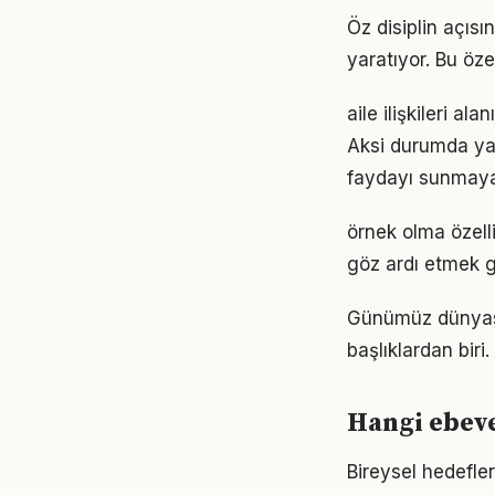
Öz disiplin açıs
yaratıyor. Bu öze
aile ilişkileri al
Aksi durumda ya
faydayı sunmayab
örnek olma özell
göz ardı etmek g
Günümüz dünyası
başlıklardan biri
Hangi ebeve
Bireysel hedefler