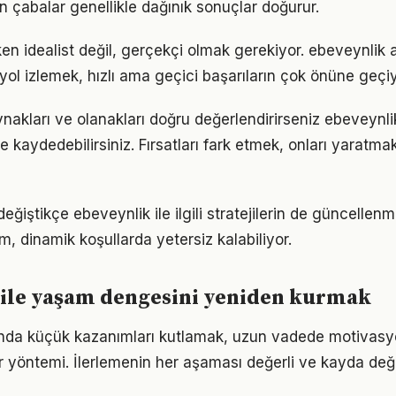
n çabalar genellikle dağınık sonuçlar doğurur.
en idealist değil, gerçekçi olmak gerekiyor. ebeveynlik 
r yol izlemek, hızlı ama geçici başarıların çok önüne geçiy
nakları ve olanakları doğru değerlendirirseniz ebeveynli
me kaydedebilirsiniz. Fırsatları fark etmek, onları yaratm
eğiştikçe ebeveynlik ile ilgili stratejilerin de güncellenm
ım, dinamik koşullarda yetersiz kalabiliyor.
 ile yaşam dengesini yeniden kurmak
ında küçük kazanımları kutlamak, uzun vadede motivasy
bir yöntemi. İlerlemenin her aşaması değerli ve kayda değ