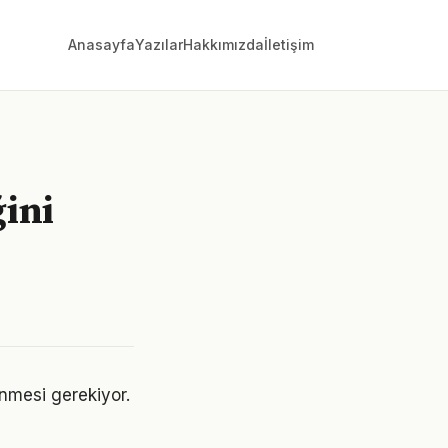
Anasayfa
Yazılar
Hakkımızda
İletişim
ğini
lenmesi gerekiyor.