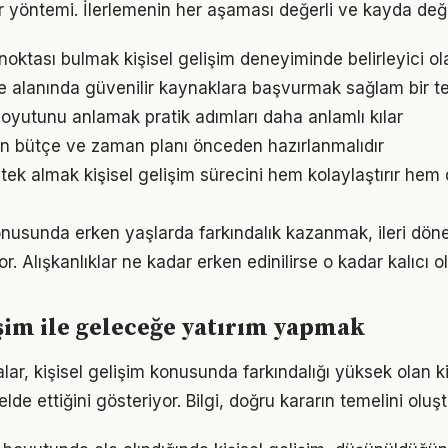
bir yöntemi. İlerlemenin her aşaması değerli ve kayda değ
 noktası bulmak kişisel gelişim deneyiminde belirleyici ola
me alanında güvenilir kaynaklara başvurmak sağlam bir t
oyutunu anlamak pratik adımları daha anlamlı kılar
için bütçe ve zaman planı önceden hazırlanmalıdır
ek almak kişisel gelişim sürecini hem kolaylaştırır hem d
konusunda erken yaşlarda farkındalık kazanmak, ileri dö
r. Alışkanlıklar ne kadar erken edinilirse o kadar kalıcı ol
işim ile geleceğe yatırım yapmak
lar, kişisel gelişim konusunda farkındalığı yüksek olan ki
elde ettiğini gösteriyor. Bilgi, doğru kararın temelini oluş