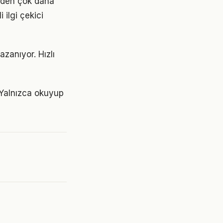
ünden çok daha
 ilgi çekici
zanıyor. Hızlı
. Yalnızca okuyup