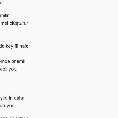
er.
bilir
emel oluşturur
e keyifli hale
nemde önemli
abiliyor.
şilerin daha
turuyor.