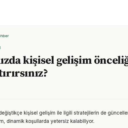
ehber
R
zda kişisel gelişim önceli
tırırsınız?
eğiştikçe kişisel gelişim ile ilgili stratejilerin de güncel
ım, dinamik koşullarda yetersiz kalabiliyor.