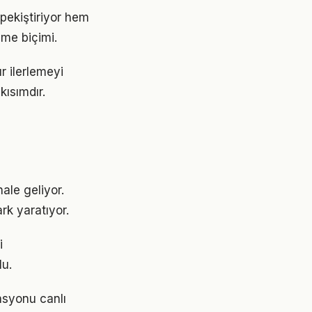
pekiştiriyor hem
nme biçimi.
r ilerlemeyi
ısımdır.
hale geliyor.
rk yaratıyor.
i
lu.
asyonu canlı