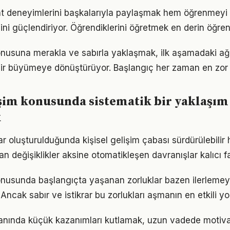
t deneyimlerini başkalarıyla paylaşmak hem öğrenmeyi 
cini güçlendiriyor. Öğrendiklerini öğretmek en derin öğre
konusuna merakla ve sabırla yaklaşmak, ilk aşamadaki ağı
ir büyümeye dönüştürüyor. Başlangıç her zaman en zor k
işim konusunda sistematik bir yaklaşım
k
ar oluşturulduğunda kişisel gelişim çabası sürdürülebilir 
an değişiklikler aksine otomatikleşen davranışlar kalıcı fa
konusunda başlangıçta yaşanan zorluklar bazen ilerlemey
 Ancak sabır ve istikrar bu zorlukları aşmanın en etkili yo
alanında küçük kazanımları kutlamak, uzun vadede motiv