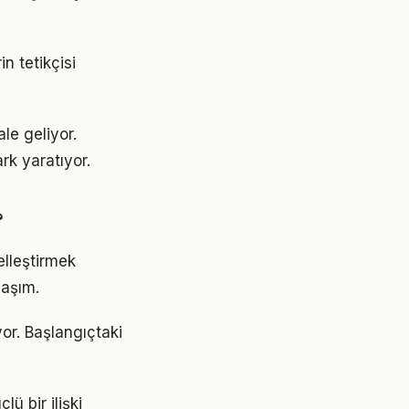
n tetikçisi
le geliyor.
rk yaratıyor.
?
selleştirmek
laşım.
yor. Başlangıçtaki
ü bir ilişki