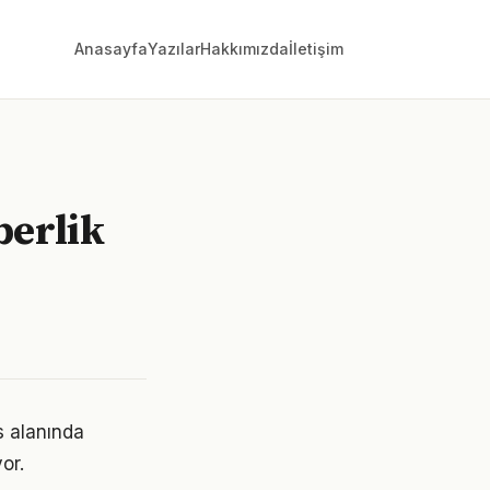
Anasayfa
Yazılar
Hakkımızda
İletişim
berlik
s alanında
or.