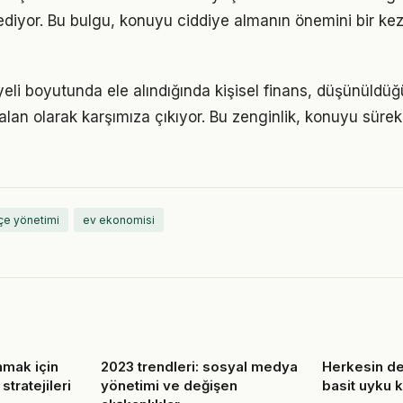
ediyor. Bu bulgu, konuyu ciddiye almanın önemini bir ke
li boyutunda ele alındığında kişisel finans, düşünüld
alan olarak karşımıza çıkıyor. Bu zenginlik, konuyu sürekli
çe yönetimi
ev ekonomisi
nmak için
2023 trendleri: sosyal medya
Herkesin d
 stratejileri
yönetimi ve değişen
basit uyku k