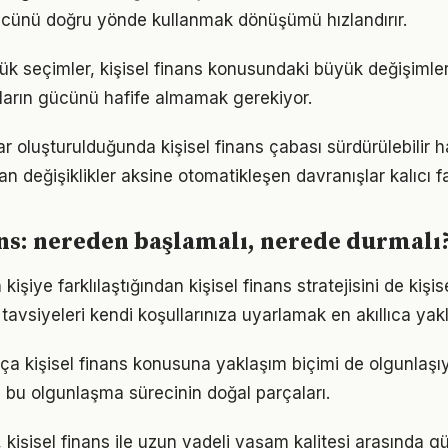
gücünü doğru yönde kullanmak dönüşümü hızlandırır.
ük seçimler, kişisel finans konusundaki büyük değişimleri
ıkların gücünü hafife almamak gerekiyor.
ar oluşturulduğunda kişisel finans çabası sürdürülebilir ha
an değişiklikler aksine otomatikleşen davranışlar kalıcı fa
ans: nereden başlamalı, nerede durmalı
 kişiye farklılaştığından kişisel finans stratejisini de kişi
tavsiyeleri kendi koşullarınıza uyarlamak en akıllıca yak
tıkça kişisel finans konusuna yaklaşım biçimi de olgunlaşı
a bu olgunlaşma sürecinin doğal parçaları.
 kişisel finans ile uzun vadeli yaşam kalitesi arasında güçl