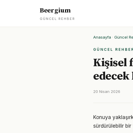
Beergium
GÜNCEL REHBER
Anasayfa
·
Güncel R
GÜNCEL REHBE
Kişisel
edecek
20 Nisan 2026
Konuya yaklaşırke
sürdürülebilir bi