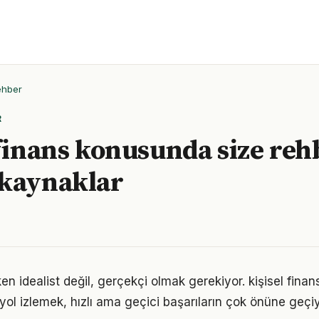
ehber
R
 finans konusunda size reh
 kaynaklar
n idealist değil, gerçekçi olmak gerekiyor. kişisel finan
r yol izlemek, hızlı ama geçici başarıların çok önüne geçiy