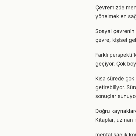
Çevremizde menta
yönelmek en sağl
Sosyal çevrenin 
çevre, kişisel gel
Farklı perspekti
geçiyor. Çok boy
Kısa sürede çok 
getirebiliyor. S
sonuçlar sunuyor
Doğru kaynaklarda
Kitaplar, uzman m
mental sağlık ko