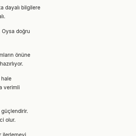
 dayalı bilgilere
lı.
r. Oysa doğru
ımların önüne
azırlıyor.
 hale
a verimli
güçlendirir.
i olur.
 ilerlemeyi