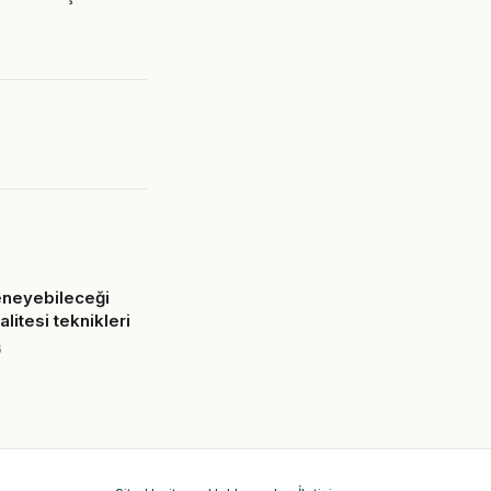
eneyebileceği
alitesi teknikleri
6