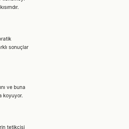
ısımdır.
ratik
rklı sonuçlar
ını ve buna
a koyuyor.
n tetikçisi