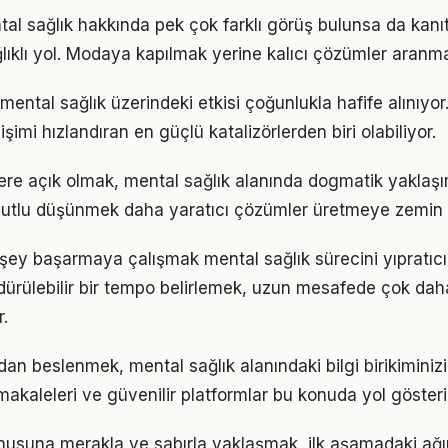
l sağlık hakkında pek çok farklı görüş bulunsa da kanıta
ıklı yol. Modaya kapılmak yerine kalıcı çözümler aranma
mental sağlık üzerindeki etkisi çoğunlukla hafife alınıyo
işimi hızlandıran en güçlü katalizörlerden biri olabiliyor.
flere açık olmak, mental sağlık alanında dogmatik yaklaş
utlu düşünmek daha yaratıcı çözümler üretmeye zemin h
şey başarmaya çalışmak mental sağlık sürecini yıpratıcı
ürdürülebilir bir tempo belirlemek, uzun mesafede çok dah
.
n beslenmek, mental sağlık alanındaki bilgi birikiminizi 
akaleleri ve güvenilir platformlar bu konuda yol gösteric
nusuna merakla ve sabırla yaklaşmak, ilk aşamadaki ağır