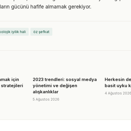
ıkların gücünü hafife almamak gerekiyor.
olojik iyilik hali
öz şefkat
nmak için
2023 trendleri: sosyal medya
Herkesin d
 stratejileri
yönetimi ve değişen
basit uyku k
alışkanlıklar
4 Ağustos 202
5 Ağustos 2026