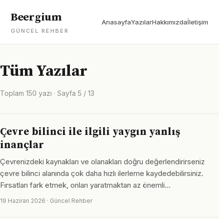
Beergium
Anasayfa
Yazılar
Hakkımızda
İletişim
GÜNCEL REHBER
Tüm Yazılar
Toplam 150 yazı · Sayfa 5 / 13
Çevre bilinci ile ilgili yaygın yanlış
inançlar
Çevrenizdeki kaynakları ve olanakları doğru değerlendirirseniz
çevre bilinci alanında çok daha hızlı ilerleme kaydedebilirsiniz.
Fırsatları fark etmek, onları yaratmaktan az önemli…
19 Haziran 2026 · Güncel Rehber