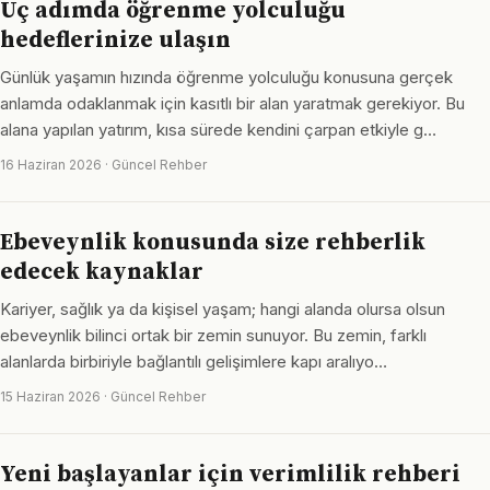
Üç adımda öğrenme yolculuğu
hedeflerinize ulaşın
Günlük yaşamın hızında öğrenme yolculuğu konusuna gerçek
anlamda odaklanmak için kasıtlı bir alan yaratmak gerekiyor. Bu
alana yapılan yatırım, kısa sürede kendini çarpan etkiyle g…
16 Haziran 2026 · Güncel Rehber
Ebeveynlik konusunda size rehberlik
edecek kaynaklar
Kariyer, sağlık ya da kişisel yaşam; hangi alanda olursa olsun
ebeveynlik bilinci ortak bir zemin sunuyor. Bu zemin, farklı
alanlarda birbiriyle bağlantılı gelişimlere kapı aralıyo…
15 Haziran 2026 · Güncel Rehber
Yeni başlayanlar için verimlilik rehberi