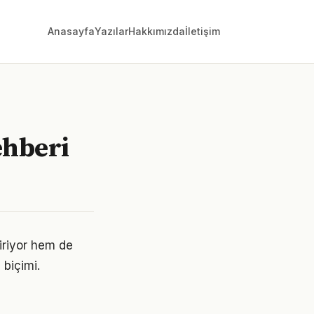
Anasayfa
Yazılar
Hakkımızda
İletişim
ehberi
iriyor hem de
 biçimi.