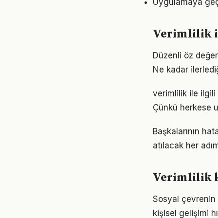
Uygulamaya geçme
Verimlilik
Düzenli öz değer
Ne kadar ilerled
verimlilik ile ilg
Çünkü herkese u
Başkalarının hata
atılacak her adımı
Verimlilik 
Sosyal çevrenin v
kişisel gelişimi h