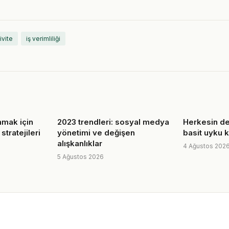
ivite
iş verimliliği
nmak için
2023 trendleri: sosyal medya
Herkesin d
 stratejileri
yönetimi ve değişen
basit uyku k
alışkanlıklar
4 Ağustos 202
5 Ağustos 2026