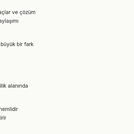
iyaçlar ve çözüm
aylaşımı
 büyük bir fark
ilik alanında
nemlidir
rir