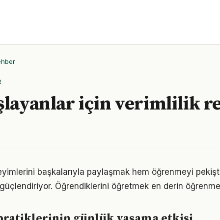
ehber
R
şlayanlar için verimlilik r
eneyimlerini başkalarıyla paylaşmak hem öğrenmeyi pekişt
i güçlendiriyor. Öğrendiklerini öğretmek en derin öğrenme
pratiklerinin günlük yaşama etkisi