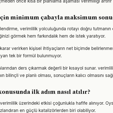
den önce kısa bir planlama aşaması verimliliği artırır
 için minimum çabayla maksimum sonu
lendirme, verimlilik yolculuğunda rotayı doğru tutmanın e
iğinizi görmek hem farkındalık hem de istek yaratıyor.
ili karar verirken kişisel ihtiyaçların net biçimde belirlenme
yan tek bir formül bulunmuyor.
larından ders çıkarmak değerli bir kısayol sunar. veriml
n bilinçli ve planlı olması, sonuçların kalıcı olmasını sağl
konusunda ilk adım nasıl atılır?
erimlilik üzerindeki etkisi çoğunlukla hafife alınıyor. O
ızlandıran en güçlü katalizörlerden biri olabiliyor.