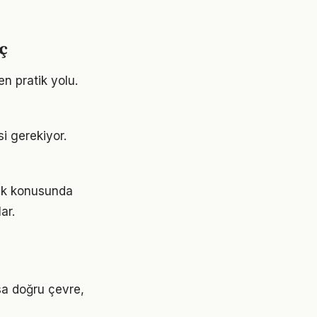
ç
n pratik yolu.
si gerekiyor.
ilik konusunda
ar.
ysa doğru çevre,