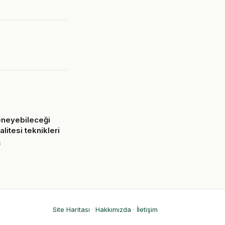
eneyebileceği
alitesi teknikleri
6
Site Haritası
·
Hakkımızda
·
İletişim