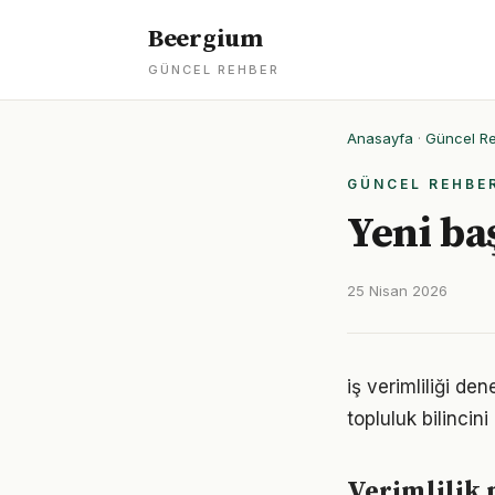
Beergium
GÜNCEL REHBER
Anasayfa
·
Güncel R
GÜNCEL REHBE
Yeni ba
25 Nisan 2026
iş verimliliği d
topluluk bilincin
Verimlilik 